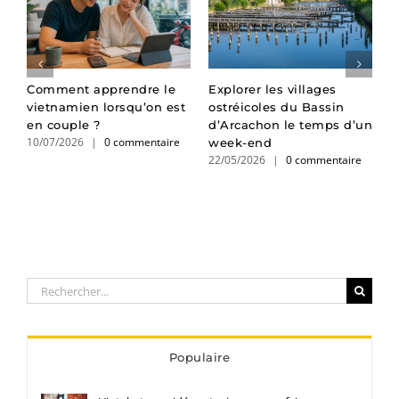
n
Comment apprendre le
Explorer les villages
A
un
vietnamien lorsqu’on est
ostréicoles du Bassin
E
en couple ?
d’Arcachon le temps d’un
L
10/07/2026
|
0 commentaire
week-end
c
22/05/2026
|
0 commentaire
2
Rechercher:
Populaire