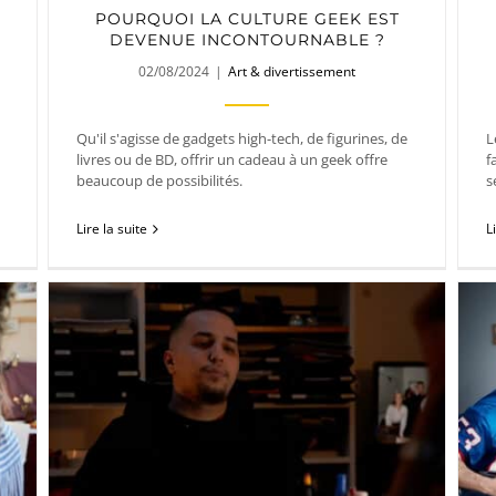
POURQUOI LA CULTURE GEEK EST
DEVENUE INCONTOURNABLE ?
02/08/2024
|
Art & divertissement
Qu'il s'agisse de gadgets high-tech, de figurines, de
L
livres ou de BD, offrir un cadeau à un geek offre
f
beaucoup de possibilités.
s
Lire la suite
L