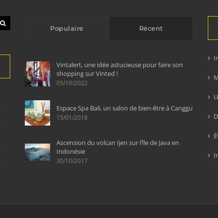
Populaire
Récent
I
Vintalert, une idée astucieuse pour faire son
shopping sur Vinted !
M
05/10/2022
U
Espace Spa Bali, un salon de bien-être à Canggu
D
15/01/2018
É
Ascension du volcan Ijen sur l’île de Java en
Indonésie
I
30/10/2017