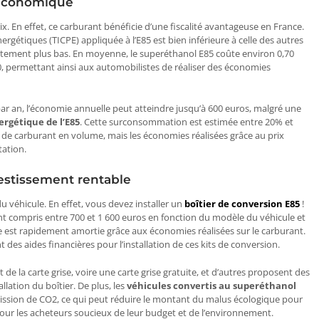
 économique
ix. En effet, ce carburant bénéficie d’une fiscalité avantageuse en France.
rgétiques (TICPE) appliquée à l’E85 est bien inférieure à celle des autres
ettement plus bas. En moyenne, le superéthanol E85 coûte environ 0,70
10, permettant ainsi aux automobilistes de réaliser des économies
r an, l’économie annuelle peut atteindre jusqu’à 600 euros, malgré une
ergétique de l’E85
. Cette surconsommation est estimée entre 20% et
 de carburant en volume, mais les économies réalisées grâce au prix
tion​​.
estissement rentable
 véhicule. En effet, vous devez installer un
boîtier de conversion E85
!
nt compris entre 700 et 1 600 euros en fonction du modèle du véhicule et
 est rapidement amortie grâce aux économies réalisées sur le carburant​​.
nt des aides financières pour l’installation de ces kits de conversion.
 de la carte grise, voire une carte grise gratuite, et d’autres proposent des
ation du boîtier​​. De plus, les
véhicules convertis au superéthanol
ission de CO2, ce qui peut réduire le montant du malus écologique pour
ur les acheteurs soucieux de leur budget et de l’environnement​​.