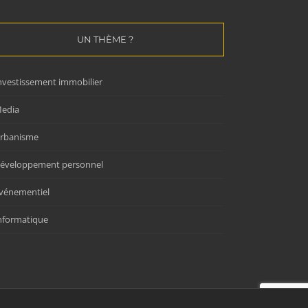
UN THÈME ?
nvestissement immobilier
edia
rbanisme
éveloppement personnel
vénementiel
nformatique