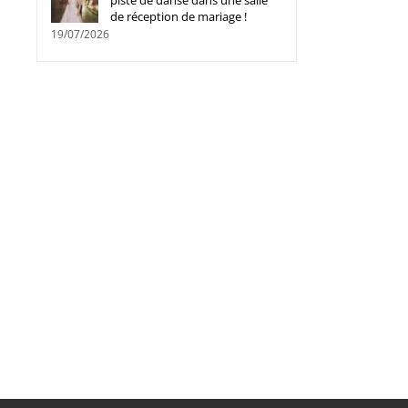
piste de danse dans une salle
de réception de mariage !
19/07/2026
Pourquoi faisons-nous souvent
Fournisseur de pièces d
les mauvais choix lors de l’achat
carrosserie automobile :
d’une voiture ?
comment choisir le bon
15/04/2026
|
0 commentaire
partenaire
24/02/2026
|
0 commentaire