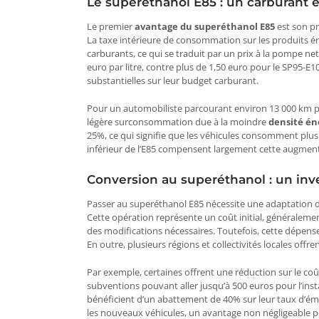
Le superéthanol E85 : un carburant
Le premier
avantage du superéthanol E85
est son pr
La taxe intérieure de consommation sur les produits éne
carburants, ce qui se traduit par un prix à la pompe n
euro par litre, contre plus de 1,50 euro pour le SP95-E
substantielles sur leur budget carburant​​.
Pour un automobiliste parcourant environ 13 000 km pa
légère surconsommation due à la moindre
densité én
25%, ce qui signifie que les véhicules consomment plus
inférieur de l’E85 compensent largement cette augmenta
Conversion au superéthanol : un inv
Passer au superéthanol E85 nécessite une adaptation du
Cette opération représente un coût initial, généraleme
des modifications nécessaires. Toutefois, cette dépense
En outre, plusieurs régions et collectivités locales offre
Par exemple, certaines offrent une réduction sur le coût
subventions pouvant aller jusqu’à 500 euros pour l’install
bénéficient d’un abattement de 40% sur leur taux d’ém
les nouveaux véhicules, un avantage non négligeable po