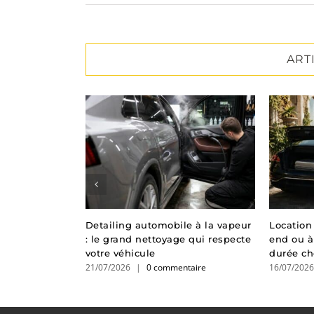
ART
Detailing automobile à la vapeur
Location
édiate et
: le grand nettoyage qui respecte
end ou à
re face aux
votre véhicule
durée cho
de mobilité
21/07/2026
|
0 commentaire
16/07/202
taire