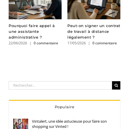
Pourquoi faire appel à
Peut-on signer un contrat
S
t
une assistante
de travail à distance
t
administrative ?
légalement ?
p
22/06/2026
|
0 commentaire
17/05/2026
|
0 commentaire
2
Rechercher:
Populaire
Vintalert, une idée astucieuse pour faire son
shopping sur Vinted !