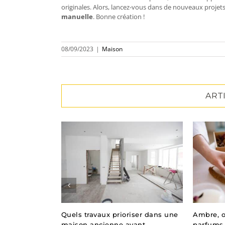
originales. Alors, lancez-vous dans de nouveaux projets
manuelle
. Bonne création !
08/09/2023
|
Maison
ART
 brise-soleil
Quels travaux prioriser dans une
Ambre, o
e maison
maison ancienne avant
parfums 