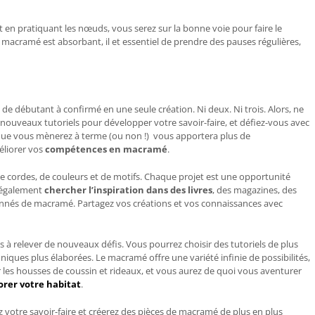
et en pratiquant les nœuds, vous serez sur la bonne voie pour faire le
 macramé est absorbant, il et essentiel de prendre des pauses régulières,
 de débutant à confirmé en une seule création. Ni deux. Ni trois. Alors, ne
 nouveaux tutoriels pour développer votre savoir-faire, et défiez-vous avec
que vous mènerez à terme (ou non !)
vous apportera plus de
éliorer vos
compétences en macramé
.
e cordes, de couleurs et de motifs. Chaque projet est une opportunité
 également
chercher l’inspiration dans des livres
, des magazines, des
onnés de macramé. Partagez vos créations et vos connaissances avec
 à relever de nouveaux défis. Vous pourrez choisir des tutoriels de plus
iques plus élaborées. Le macramé offre une variété infinie de possibilités,
 les housses de coussin et rideaux, et vous aurez de quoi vous aventurer
orer votre habitat
.
 votre savoir-faire et créerez des pièces de macramé de plus en plus