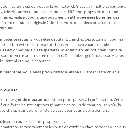
art du macramé est de trouver le bon tutoriel. Grâce aux multiples contenus
re guidé efficacement pour la création de différents projets de macramé.
meriez réaliser. Souhaitez-vous créer un
attrape-rêves bohème
, des
écoration murale originale ? Une fois votre objet déco ou accessoire
ifiques.
pétence requis. Si vous êtes débutant, cherchez des tutoriels « pour les
mettent l’accent sur les nœuds de base. Vous pouvez par exemple
é, sélectionnés par un site spécialisé. Avec les tutoriels pour débutants ci-
essous de verre ou un sac en macramé. De manière générale, assurez-vous
d’autant plus si vous débutez !
 un macramé
, vous serez prêt à passer à l’étape suivante : rassembler le
essaire
 votre
projet de macramé
, il est temps de passer à la préparation. Cette
 et d’éviter les interruptions gênantes en cours de création. Bien sûr, la
vez choisi, mais voici une liste de base pour vous aider à démarrer :
 utile pour couper la corde proprement,
e pour maintenir temporairement les brins de corde en place pendant que vous