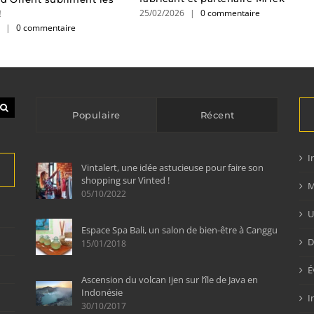
25/02/2026
|
0 commentaire
!
6
|
0 commentaire
Populaire
Récent
I
Vintalert, une idée astucieuse pour faire son
shopping sur Vinted !
M
05/10/2022
U
Espace Spa Bali, un salon de bien-être à Canggu
D
15/01/2018
É
Ascension du volcan Ijen sur l’île de Java en
Indonésie
I
30/10/2017