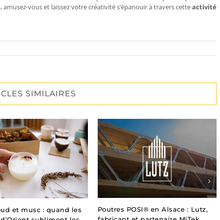
, amusez-vous et laissez votre créativité s’épanouir à travers cette
activité
ICLES SIMILAIRES
Poutres POSI® en Alsace : Lutz,
ud et musc : quand les
fabricant et partenaire MiTek
d’Orient subliment les