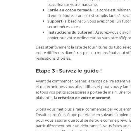
travaillez sur votre macramé,
Corde en coton torsadé
: La corde est l’élém
si vous débutez, car elle est souple, facile à travai
Support
(si besoin) : Si vous avez choisi un tu
seront nécessaires,
Instructions du tutoriel :
Assurez-vous d’avoir 
papier, sur votre ordinateur ou sur votre télép
Lisez attentivement la liste de fournitures du tuto séle
existe différents diamètres plus ou moins épais, qui of
réalisations choisies.
Etape 3 : Suivez le guide !
Avant de commencer, prenez le temps de lire attentiv
et de techniques vous allez utiliser, et pour vous y fam
et tous vos petits accessoires à portée de main. Une foi
plaisante : la
création de votre macramé
.
Si cela vous met plus à l’aise, commencez par vous en
Ensuite, procédez étape par étape en suivant simplement
pour vous assurer que tout se déroule comme prévu. Et
particulièrement pour un débutant ! Si vous faites une