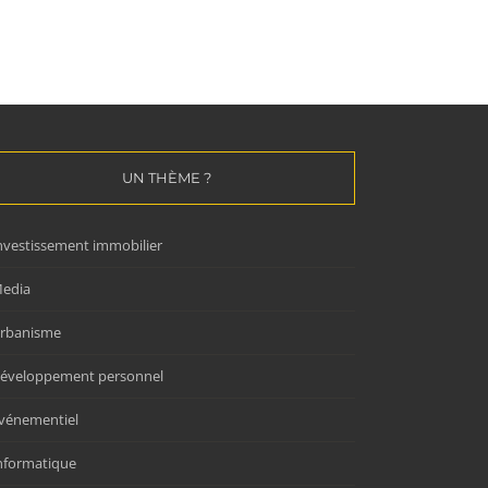
mer ?
location courte durée
23/02/2026
|
0 commentaire
18/02/2026
|
0 commentaire
UN THÈME ?
nvestissement immobilier
edia
rbanisme
éveloppement personnel
vénementiel
nformatique