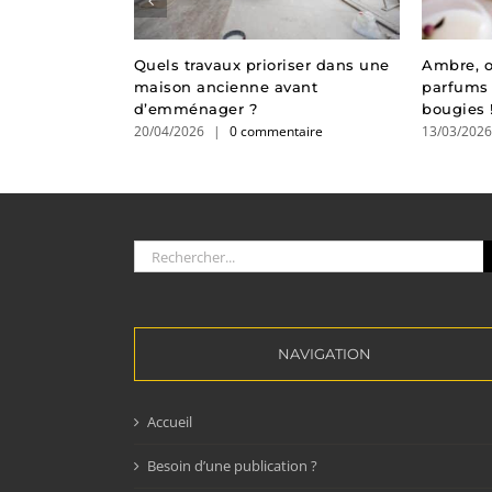
 brise-soleil
Quels travaux prioriser dans une
Ambre, o
e maison
maison ancienne avant
parfums 
?
d’emménager ?
bougies 
taire
20/04/2026
|
0 commentaire
13/03/202
Rechercher:
NAVIGATION
Accueil
Besoin d’une publication ?