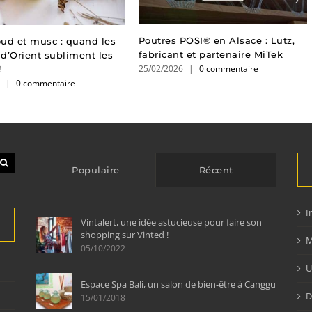
Poutres POSI® en Alsace : Lutz,
ud et musc : quand les
fabricant et partenaire MiTek
d’Orient subliment les
25/02/2026
|
0 commentaire
!
6
|
0 commentaire
Populaire
Récent
I
Vintalert, une idée astucieuse pour faire son
shopping sur Vinted !
M
05/10/2022
U
Espace Spa Bali, un salon de bien-être à Canggu
D
15/01/2018