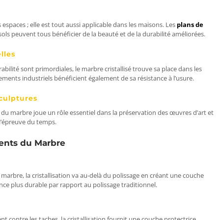
 espaces ; elle est tout aussi applicable dans les maisons. Les
plans de
s sols peuvent tous bénéficier de la beauté et de la durabilité améliorées.
lles
bilité sont primordiales, le marbre cristallisé trouve sa place dans les
onnements industriels bénéficient également de sa résistance à l’usure.
culptures
ion du marbre joue un rôle essentiel dans la préservation des œuvres d’art et
 l’épreuve du temps.
ents du Marbre
marbre, la cristallisation va au-delà du polissage en créant une couche
lance plus durable par rapport au polissage traditionnel.
 contre les taches, la cristallisation fournit une couche protectrice