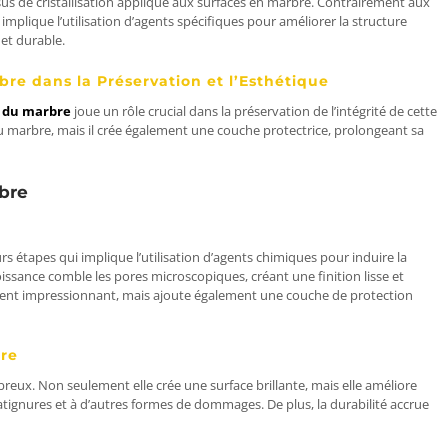
ssus de cristallisation appliqué aux surfaces en marbre. Contrairement aux
mplique l’utilisation d’agents spécifiques pour améliorer la structure
 et durable.
bre dans la Préservation et l’Esthétique
n du marbre
joue un rôle crucial dans la préservation de l’intégrité de cette
du marbre, mais il crée également une couche protectrice, prolongeant sa
rbre
rs étapes qui implique l’utilisation d’agents chimiques pour induire la
roissance comble les pores microscopiques, créant une finition lisse et
ement impressionnant, mais ajoute également une couche de protection
bre
reux. Non seulement elle crée une surface brillante, mais elle améliore
tignures et à d’autres formes de dommages. De plus, la durabilité accrue