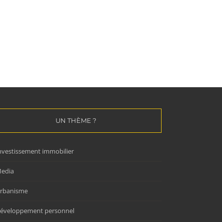
Quelles couleurs choisir pour un
Les obligations légales 
intérieur lumineux en bord de
respecter pour faire de 
mer ?
location courte durée
23/02/2026
|
0 commentaire
18/02/2026
|
0 commentaire
UN THÈME ?
nvestissement immobilier
edia
rbanisme
éveloppement personnel