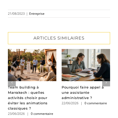
21/08/2023
|
Entreprise
ARTICLES SIMILAIRES
:
Team building à
Pourquoi faire appel à
P
Marrakech : quelles
une assistante
d
activités choisir pour
administrative ?
l
22/06/2026
|
0 commentaire
1
éviter les animations
classiques ?
23/06/2026
|
0 commentaire