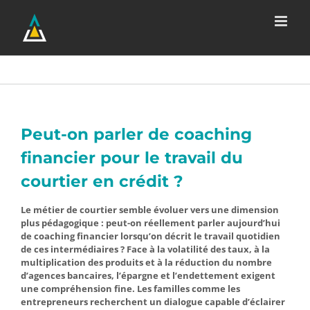
Passer
au
contenu
Peut-on parler de coaching
financier pour le travail du
courtier en crédit ?
Le métier de courtier semble évoluer vers une dimension
plus pédagogique : peut-on réellement parler aujourd’hui
de coaching financier lorsqu’on décrit le travail quotidien
de ces intermédiaires ? Face à la volatilité des taux, à la
multiplication des produits et à la réduction du nombre
d’agences bancaires, l’épargne et l’endettement exigent
une compréhension fine. Les familles comme les
entrepreneurs recherchent un dialogue capable d’éclairer