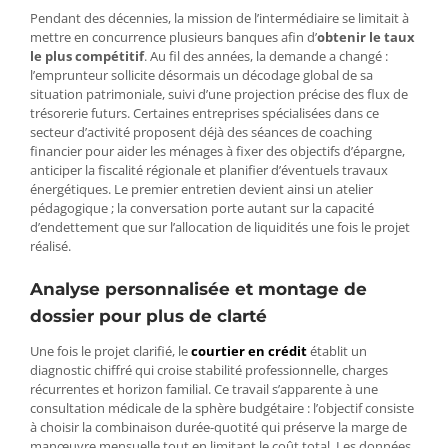
Pendant des décennies, la mission de l’intermédiaire se limitait à
mettre en concurrence plusieurs banques afin d’
obtenir le taux
le plus compétitif
. Au fil des années, la demande a changé :
l’emprunteur sollicite désormais un décodage global de sa
situation patrimoniale, suivi d’une projection précise des flux de
trésorerie futurs. Certaines entreprises spécialisées dans ce
secteur d’activité proposent déjà des séances de coaching
financier pour aider les ménages à fixer des objectifs d’épargne,
anticiper la fiscalité régionale et planifier d’éventuels travaux
énergétiques. Le premier entretien devient ainsi un atelier
pédagogique ; la conversation porte autant sur la capacité
d’endettement que sur l’allocation de liquidités une fois le projet
réalisé.
Analyse personnalisée et montage de
dossier pour plus de clarté
Une fois le projet clarifié, le
courtier en crédit
établit un
diagnostic chiffré qui croise stabilité professionnelle, charges
récurrentes et horizon familial. Ce travail s’apparente à une
consultation médicale de la sphère budgétaire : l’objectif consiste
à choisir la combinaison durée-quotité qui préserve la marge de
manœuvre mensuelle tout en limitant le coût total. Les données