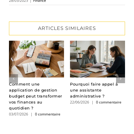
28/05/2025
|
Finance
ARTICLES SIMILAIRES
Comment une
Pourquoi faire appel à
L
application de gestion
une assistante
p
budget peut transformer
administrative ?
d
22/06/2026
|
0 commentaire
2
vos finances au
quotidien ?
03/07/2026
|
0 commentaire