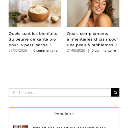
Quels sont les bienfaits
Quels compléments
B
du beurre de karité bio
alimentaires choisir pour
l
pour la peau sèche ?
une peau à problèmes ?
s
27/05/2026
|
0 commentaire
21/03/2026
|
0 commentaire
1
Rechercher:
Populaire