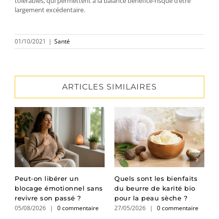
tolérables, qui permettent à la balance bénéfice-risque d’être
largement excédentaire.
01/10/2021
|
Santé
ARTICLES SIMILAIRES
ir
Peut-on libérer un
Quels sont les bienfaits
C
e
blocage émotionnel sans
du beurre de karité bio
e
revivre son passé ?
pour la peau sèche ?
g
05/08/2026
|
0 commentaire
27/05/2026
|
0 commentaire
0