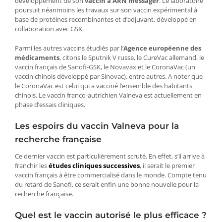
développement de son
vaccin à ARN messager
. Le laboratoire
poursuit néanmoins les travaux sur son vaccin expérimental à
base de protéines recombinantes et d’adjuvant, développé en
collaboration avec GSK.
Parmi les autres vaccins étudiés par l’
Agence européenne des
médicaments
, citons le Sputnik V russe, le CureVac allemand, le
vaccin français de Sanofi-GSK, le Novavax et le CoronaVac (un
vaccin chinois développé par Sinovac), entre autres. A noter que
le CoronaVac est celui qui a vacciné l’ensemble des habitants
chinois. Le vaccin franco-autrichien Valneva est actuellement en
phase d’essais cliniques.
Les espoirs du vaccin Valneva pour la
recherche française
Ce dernier vaccin est particulièrement scruté. En effet, s’il arrive à
franchir les
études cliniques successives
, il serait le premier
vaccin français à être commercialisé dans le monde. Compte tenu
du retard de Sanofi, ce serait enfin une bonne nouvelle pour la
recherche française.
Quel est le vaccin autorisé le plus efficace ?