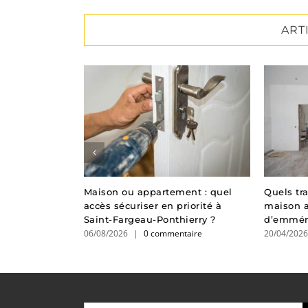
ART
re : nos
Maison ou appartement : quel
Quels tr
réparer votre
accès sécuriser en priorité à
maison 
Saint-Fargeau-Ponthierry ?
d’emmén
taire
06/08/2026
|
0 commentaire
20/04/202
Rechercher: