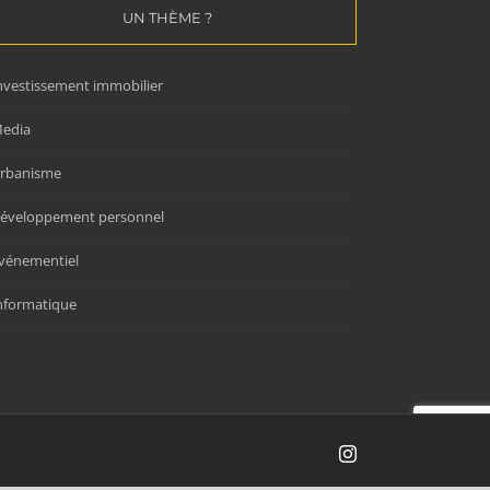
UN THÈME ?
nvestissement immobilier
edia
rbanisme
éveloppement personnel
vénementiel
nformatique
Instagram