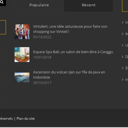
Populaire
Récent
I
Vintalert, une idée astucieuse pour faire son
shopping sur Vinted !
M
05/10/2022
U
Espace Spa Bali, un salon de bien-être à Canggu
D
15/01/2018
É
Ascension du volcan Ijen sur l’île de Java en
Indonésie
I
30/10/2017
 réservés |
Plan du site