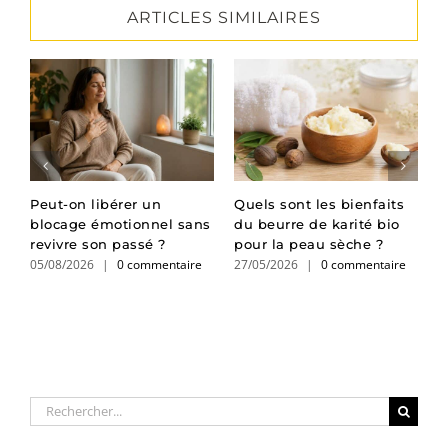
ARTICLES SIMILAIRES
ir
Peut-on libérer un
Quels sont les bienfaits
C
e
blocage émotionnel sans
du beurre de karité bio
e
revivre son passé ?
pour la peau sèche ?
g
05/08/2026
|
0 commentaire
27/05/2026
|
0 commentaire
0
Rechercher: