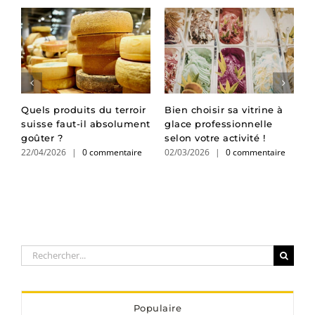
n
Quels produits du terroir
Bien choisir sa vitrine à
T
suisse faut-il absolument
glace professionnelle
c
goûter ?
selon votre activité !
s
22/04/2026
|
0 commentaire
02/03/2026
|
0 commentaire
v
2
Rechercher:
Populaire