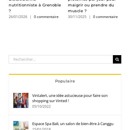
nutritionniste à Grenoble
maigrir ou prendre du
o
?
muscle ?
l
26/01/2026
|
0 commentaire
30/11/2025
|
0 commentaire
2
Rechercher:
Populaire
Vintalert, une idée astucieuse pour faire son
shopping sur Vinted !
05/10/2022
Espace Spa Bali, un salon de bien-être à Canggu
15/01/2018