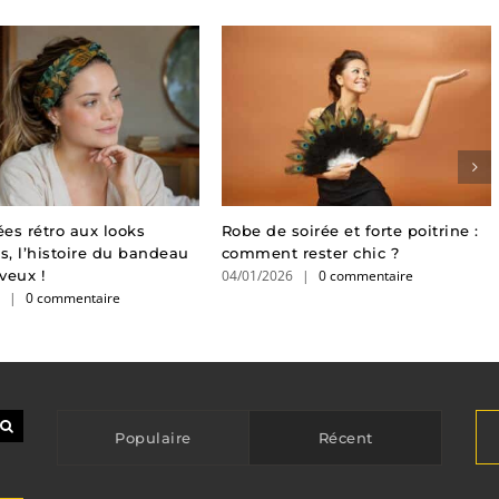
es rétro aux looks
Robe de soirée et forte poitrine :
, l’histoire du bandeau
comment rester chic ?
04/01/2026
|
0 commentaire
veux !
6
|
0 commentaire
Populaire
Récent