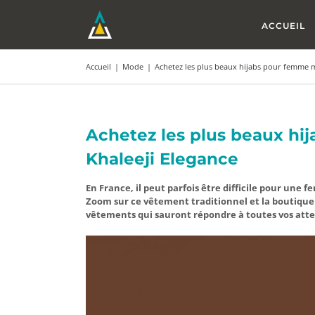
Passer
au
ACCUEIL
contenu
Accueil
|
Mode
|
Achetez les plus beaux hijabs pour femme 
Achetez les plus beaux h
Khaleeji Elegance
En France, il peut parfois être difficile pour un
Zoom sur ce vêtement traditionnel et la boutique 
vêtements qui sauront répondre à toutes vos att