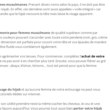
mes musulmanes
. Prenant divers noms selon le pays, il ne doit pas être
iqab. En effet, ces dernières sont aussi appelées « voile intégral » car
andis que le hijab recouvre la tête mais laisse le visage apparent.
ments pour femme musulmane
de qualité supérieur comme par
 couleurs pouvant s’accorder avec toute votre penderie (noir, gris, crème
a dimension est parfaite pour couvrir votre tête et vos épaules de manière
eline fluide vous combleront également.
oi agrémenter vos tenues. Pour commencer, complétez l’
achat de votre
de ne pas avoir à en chercher plus tard. Ensuite, vous pouvez flâner au gré
s tenues : abaya, khimar, kimono… tout est pensé pour que la femme
age du hijab
et qu’aucune femme de votre entourage ne peut vous
toriels dédiés sur internet.
 son utilité première reste la même (cacher les cheveux, le cou et une
ples façons aujourd’hui. Vous pourrez tout aussi bien
porter votre hijab