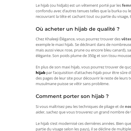
Le hijab (ou hidjab) est un vêtement porté par les
fem
confondu avec d’autres tenues telles que la burka ou le n
recouvrant la tête et cachant tout ou partie du visage, t
Où acheter un hijab de qualité ?
Chez Khaleeji Élégance, vous pourrez trouver des
vête
exemple le maxi hijab. Se déclinant dans de nombreuses
mais aussi vieux rose, prune ou encore bleu canard), s
élégante. Son poids plume de 350g et son tissu mouss
En plus de son maxi hijab, vous pourrez trouver de qu
hijab
par l’acquisition d’attaches-hijab pour être sûre 
des pages de leur site pour découvrir le reste de leur
musulmane puisse se vêtir sans problème.
Comment porter son hijab ?
Si vous maîtrisez peu les techniques de pliage et de
nou
aider, sachez que vous trouverez un grand nombre de tu
Le hijab s’est modernisé ces dernières années. Bien que
partie du visage selon les pays), il se décline de multi