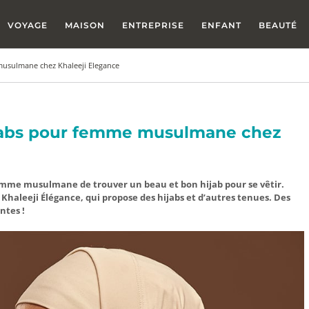
VOYAGE
MAISON
ENTREPRISE
ENFANT
BEAUTÉ
musulmane chez Khaleeji Elegance
ijabs pour femme musulmane chez
e femme musulmane de trouver un beau et bon hijab pour se vêtir.
Khaleeji Élégance, qui propose des hijabs et d’autres tenues. Des
entes !