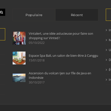
Populaire
Récent
I
Vintalert, une idée astucieuse pour faire son
shopping sur Vinted !
M
05/10/2022
U
Espace Spa Bali, un salon de bien-être à Canggu
D
15/01/2018
É
Ascension du volcan Ijen sur l’île de Java en
Indonésie
I
30/10/2017