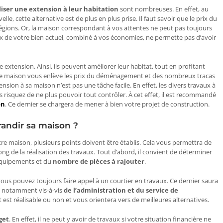
liser une extension à leur habitation
sont nombreuses. En effet, au
le, cette alternative est de plus en plus prise. Il faut savoir que le prix du
régions. Or, la maison correspondant à vos attentes ne peut pas toujours
prix de votre bien actuel, combiné à vos économies, ne permette pas d’avoir
extension. Ainsi, ils peuvent améliorer leur habitat, tout en profitant
otre maison vous enlève les prix du déménagement et des nombreux tracas
sion à sa maison n’est pas une tâche facile. En effet, les divers travaux à
us risquez de ne plus pouvoir tout contrôler. À cet effet, il est recommandé
on
. Ce dernier se chargera de mener à bien votre projet de construction.
grandir sa maison ?
re maison, plusieurs points doivent être établis. Cela vous permettra de
ong de la réalisation des travaux. Tout d’abord, il convient de déterminer
équipements et du
nombre de pièces à rajouter
.
us pouvez toujours faire appel à un courtier en travaux. Ce dernier saura
s, notamment vis-à-vis
de l’administration et du service de
et est réalisable ou non et vous orientera vers de meilleures alternatives.
get
. En effet, il ne peut y avoir de travaux si votre situation financière ne