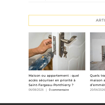
ART
re : nos
Maison ou appartement : quel
Quels tr
réparer votre
accès sécuriser en priorité à
maison 
Saint-Fargeau-Ponthierry ?
d’emmén
taire
06/08/2026
|
0 commentaire
20/04/202