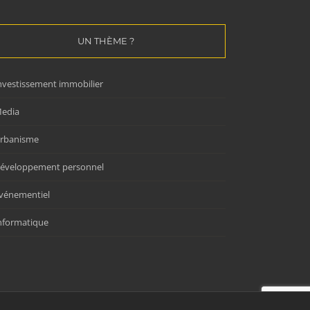
UN THÈME ?
nvestissement immobilier
edia
rbanisme
éveloppement personnel
vénementiel
nformatique