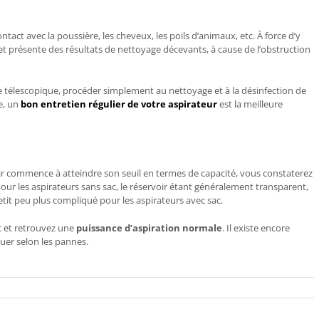
ontact avec la poussière, les cheveux, les poils d’animaux, etc. À force d’y
er et présente des résultats de nettoyage décevants, à cause de l’obstruction
e télescopique, procéder simplement au nettoyage et à la désinfection de
e, un
bon entretien régulier de votre aspirateur
est la meilleure
ir
commence à atteindre son seuil en termes de capacité, vous constaterez
pour les aspirateurs sans sac, le réservoir étant généralement transparent,
etit peu plus compliqué pour les aspirateurs avec sac.
ac et retrouvez une
puissance d’aspiration
normale
. Il existe encore
uer selon les pannes.