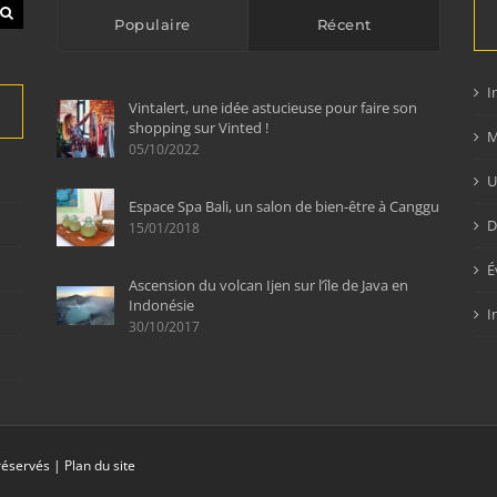
Populaire
Récent
I
Vintalert, une idée astucieuse pour faire son
shopping sur Vinted !
M
05/10/2022
U
Espace Spa Bali, un salon de bien-être à Canggu
D
15/01/2018
É
Ascension du volcan Ijen sur l’île de Java en
Indonésie
I
30/10/2017
 réservés |
Plan du site