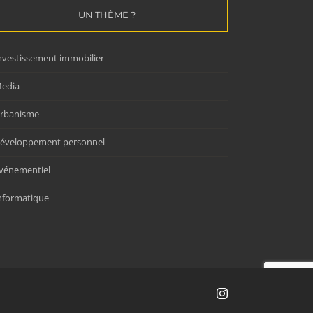
UN THÈME ?
nvestissement immobilier
edia
rbanisme
éveloppement personnel
vénementiel
nformatique
Instagram