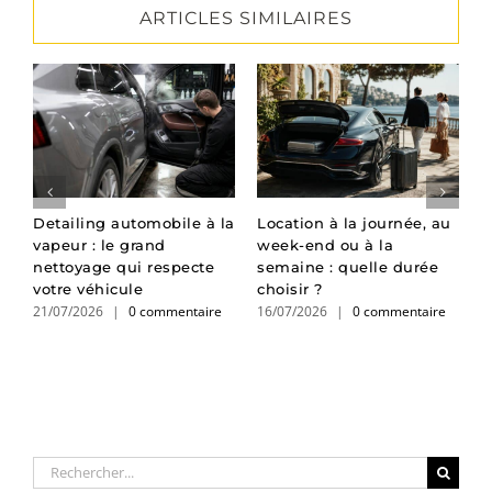
ARTICLES SIMILAIRES
Detailing automobile à la
Location à la journée, au
L
vapeur : le grand
week-end ou à la
d
e
nettoyage qui respecte
semaine : quelle durée
d
1
votre véhicule
choisir ?
21/07/2026
|
0 commentaire
16/07/2026
|
0 commentaire
Rechercher: