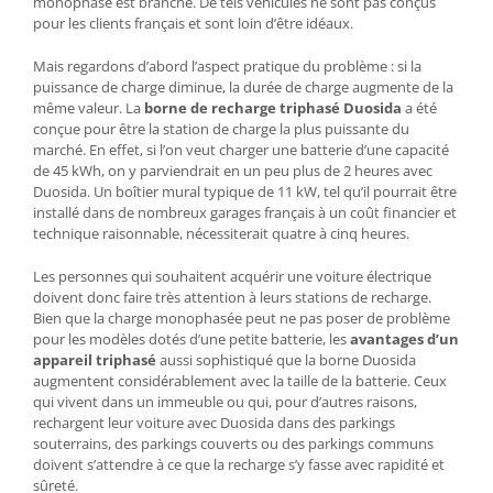
monophasé est branché. De tels véhicules ne sont pas conçus
pour les clients français et sont loin d’être idéaux.
Mais regardons d’abord l’aspect pratique du problème : si la
puissance de charge diminue, la durée de charge augmente de la
même valeur. La
borne de recharge triphasé Duosida
a été
conçue pour être la station de charge la plus puissante du
marché. En effet, si l’on veut charger une batterie d’une capacité
de 45 kWh, on y parviendrait en un peu plus de 2 heures avec
Duosida. Un boîtier mural typique de 11 kW, tel qu’il pourrait être
installé dans de nombreux garages français à un coût financier et
technique raisonnable, nécessiterait quatre à cinq heures.
Les personnes qui souhaitent acquérir une voiture électrique
doivent donc faire très attention à leurs stations de recharge.
Bien que la charge monophasée peut ne pas poser de problème
pour les modèles dotés d’une petite batterie, les
avantages d’un
appareil triphasé
aussi sophistiqué que la borne Duosida
augmentent considérablement avec la taille de la batterie. Ceux
qui vivent dans un immeuble ou qui, pour d’autres raisons,
rechargent leur voiture avec Duosida dans des parkings
souterrains, des parkings couverts ou des parkings communs
doivent s’attendre à ce que la recharge s’y fasse avec rapidité et
sûreté.