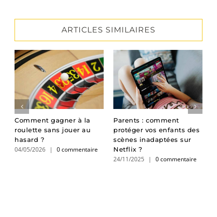
ARTICLES SIMILAIRES
Comment gagner à la
Parents : comment
C
x
roulette sans jouer au
protéger vos enfants des
p
hasard ?
scènes inadaptées sur
o
04/05/2026
|
0 commentaire
0
Netflix ?
24/11/2025
|
0 commentaire