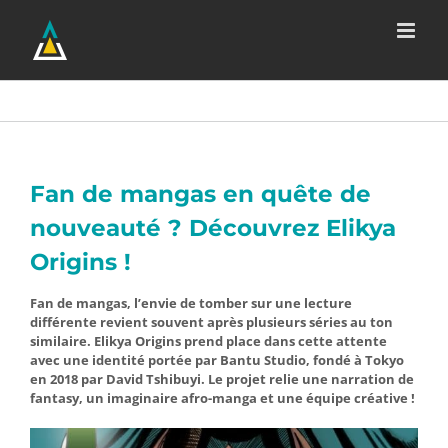
Passer
au
contenu
Fan de mangas en quête de
nouveauté ? Découvrez Elikya
Origins !
Fan de mangas, l’envie de tomber sur une lecture
différente revient souvent après plusieurs séries au ton
similaire. Elikya Origins prend place dans cette attente
avec une identité portée par Bantu Studio, fondé à Tokyo
en 2018 par David Tshibuyi. Le projet relie une narration de
fantasy, un imaginaire afro-manga et une équipe créative !