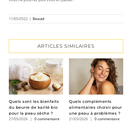
11/05/2022
|
Beauté
ARTICLES SIMILAIRES
Quels sont les bienfaits
Quels compléments
B
du beurre de karité bio
alimentaires choisir pour
l
pour la peau sèche ?
une peau à problèmes ?
s
27/05/2026
|
0 commentaire
21/03/2026
|
0 commentaire
1