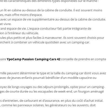
les caractéristiques des différents types disponibles sur le marché :
un lit en cabine au-dessus de la cabine de conduite. Il est souvent moins
es, mais offre moins d’espace.
d, avec un espace de vie supplémentaire au-dessus de la cabine de conduite.
et vivre.
rand espace de vie. L’espace conducteur fait partie intégrante de
on à l’intérieur du véhicule.
les plus petits et plus faciles à manœuvrer. Ils sont souvent choisis pour
erchent à combiner un véhicule quotidien avec un camping-car.
naire
YpoCamp Passion Camping-Cars 42
conseille de prendre en compte
 famille peuvent déterminer le type et la taille du camping-car dont vous avez
avec de jeunes enfants pourrait bénéficier d’un modèle capucine ou
voyez de longs voyages ou des séjours prolongés, optez pour un camping-
oyages de courte durée ou les escapades de week-end, un fourgon aménagé
 d’entretien, de carburant et d’assurance, en plus du coût d’achat initial.
, comme les panneaux solaires, les générateurs ou les auvents, doit