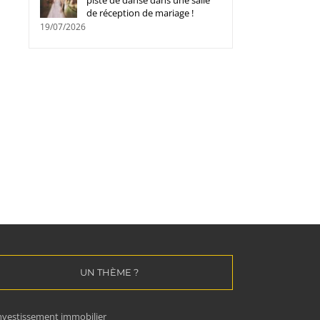
piste de danse dans une salle
de réception de mariage !
19/07/2026
Pourquoi faisons-nous souvent
Fournisseur de pièces d
les mauvais choix lors de l’achat
carrosserie automobile :
d’une voiture ?
comment choisir le bon
15/04/2026
|
0 commentaire
partenaire
24/02/2026
|
0 commentaire
UN THÈME ?
nvestissement immobilier