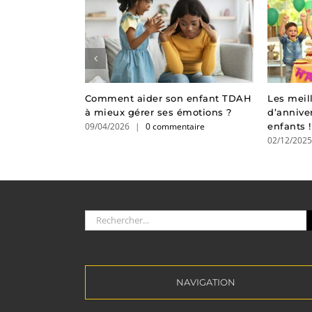
lection de
Comment aider son enfant TDAH
Les meil
 pour enfants
à mieux gérer ses émotions ?
d’annive
taire
09/04/2026
|
0 commentaire
enfants !
02/12/202
Rechercher:
NAVIGATION