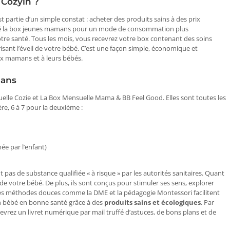
 Cozyin ?
t partie d’un simple constat : acheter des produits sains à des prix
réé la box jeunes mamans pour un mode de consommation plus
re santé. Tous les mois, vous recevrez votre box contenant des soins
risant l’éveil de votre bébé. C’est une façon simple, économique et
ux mamans et à leurs bébés.
mans
lle Cozie et La Box Mensuelle Mama & BB Feel Good. Elles sont toutes les
e, 6 à 7 pour la deuxième :
ée par l’enfant)
 pas de substance qualifiée « à risque » par les autorités sanitaires. Quant
ce de votre bébé. De plus, ils sont conçus pour stimuler ses sens, explorer
les méthodes douces comme la DME et la pédagogie Montessori facilitent
un bébé en bonne santé grâce à des
produits sains et écologiques
. Par
evrez un livret numérique par mail truffé d’astuces, de bons plans et de