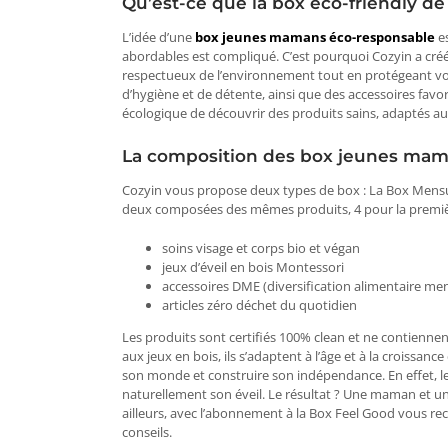
Qu’est-ce que la box éco-friendly de
L’idée d’une
box jeunes mamans éco-responsable
es
abordables est compliqué. C’est pourquoi Cozyin a c
respectueux de l’environnement tout en protégeant vot
d’hygiène et de détente, ainsi que des accessoires favo
écologique de découvrir des produits sains, adaptés a
La composition des box jeunes ma
Cozyin vous propose deux types de box : La Box Mensue
deux composées des mêmes produits, 4 pour la premièr
soins visage et corps bio et végan
jeux d’éveil en bois Montessori
accessoires DME (diversification alimentaire men
articles zéro déchet du quotidien
Les produits sont certifiés 100% clean et ne contiennent
aux jeux en bois, ils s’adaptent à l’âge et à la croissan
son monde et construire son indépendance. En effet, 
naturellement son éveil. Le résultat ? Une maman et 
ailleurs, avec l’abonnement à la Box Feel Good vous rec
conseils.