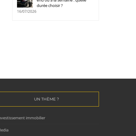
end ou à la semaine : quelle
durée choisir ?
16/07/2026
Doudou personnalisé : une idée
Votre ado déteste lire le
cadeau unique pour une
classiques : voici un pl
naissance !
fonctionne !
08/09/2025
|
0 commentaire
01/06/2025
|
0 commentaire
UN THÈME ?
nvestissement immobilier
edia