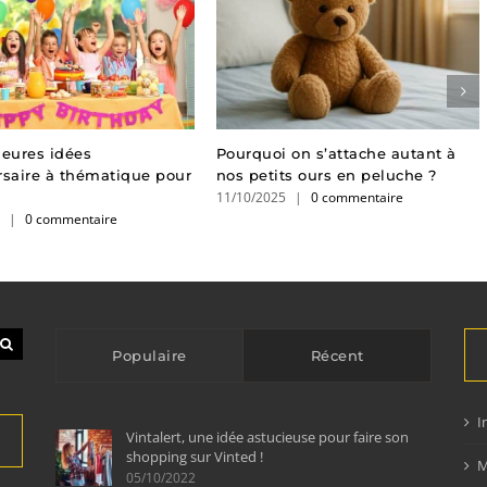
leures idées
Pourquoi on s’attache autant à
rsaire à thématique pour
nos petits ours en peluche ?
11/10/2025
|
0 commentaire
5
|
0 commentaire
Populaire
Récent
I
Vintalert, une idée astucieuse pour faire son
shopping sur Vinted !
M
05/10/2022