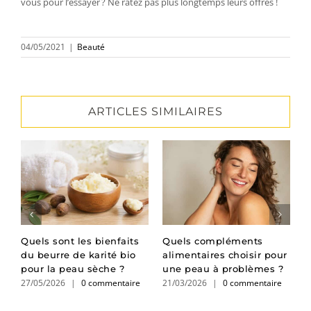
vous pour l’essayer ? Ne ratez pas plus longtemps leurs offres !
04/05/2021
|
Beauté
ARTICLES SIMILAIRES
Quels sont les bienfaits
Quels compléments
B
du beurre de karité bio
alimentaires choisir pour
l
pour la peau sèche ?
une peau à problèmes ?
s
27/05/2026
|
0 commentaire
21/03/2026
|
0 commentaire
1