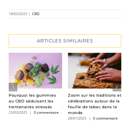
18/03/2023
|
CBD
ARTICLES SIMILAIRES
en
Pourquoi les gummies
Zoom sur les traditions et
L
au CBD séduisent les
célébrations autour de la
p
trentenaires stressés
feuille de tabac dans le
e
23/03/2025
|
0 commentaire
0
monde
28/01/2025
|
0 commentaire