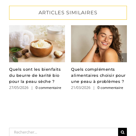
ARTICLES SIMILAIRES
Quels sont les bienfaits
Quels compléments
B
du beurre de karité bio
alimentaires choisir pour
l
pour la peau sèche ?
une peau à problèmes ?
s
27/05/2026
|
0 commentaire
21/03/2026
|
0 commentaire
1
Rechercher: