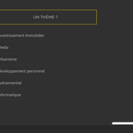
UN THÈME ?
nvestissement immobilier
edia
rbanisme
éveloppement personnel
vénementiel
nformatique