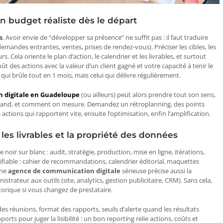
un budget réaliste dès le départ
s
. Avoir envie de “développer sa présence” ne suffit pas : il faut traduire
 demandes entrantes, ventes, prises de rendez-vous). Préciser les cibles, les
rs. Cela oriente le plan d’action, le calendrier et les livrables, et surtout
oût des actions avec la valeur d’un client gagné et votre capacité à tenir le
 qui brûle tout en 1 mois, mais celui qui délivre régulièrement.
 digitale en Guadeloupe
(ou ailleurs) peut alors prendre tout son sens,
i, quand, et comment on mesure. Demandez un rétroplanning, des points
 actions qui rapportent vite, ensuite l’optimisation, enfin l’amplification.
les livrables et la propriété des données
ir sur blanc : audit, stratégie, production, mise en ligne, itérations,
ifiable : cahier de recommandations, calendrier éditorial, maquettes
Une
agence de communication digitale
sérieuse précise aussi la
trateur aux outils (site, analytics, gestion publicitaire, CRM). Sans cela,
torique si vous changez de prestataire.
des réunions, format des rapports, seuils d’alerte quand les résultats
s pour juger la lisibilité : un bon reporting relie actions, coûts et