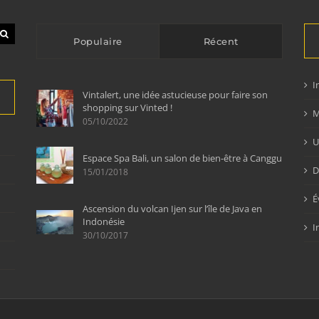
Populaire
Récent
I
Vintalert, une idée astucieuse pour faire son
shopping sur Vinted !
M
05/10/2022
U
Espace Spa Bali, un salon de bien-être à Canggu
D
15/01/2018
É
Ascension du volcan Ijen sur l’île de Java en
Indonésie
I
30/10/2017