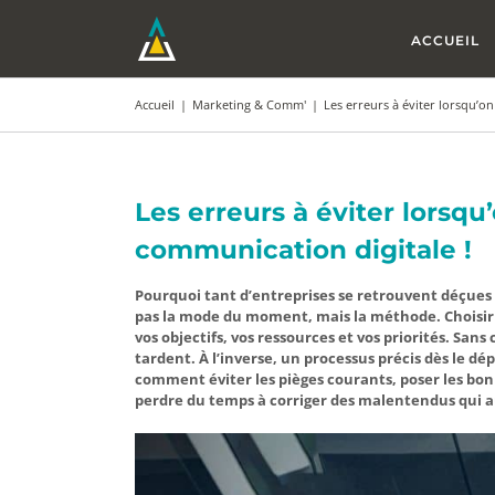
Passer
au
ACCUEIL
contenu
Accueil
|
Marketing & Comm'
|
Les erreurs à éviter lorsqu’o
Les erreurs à éviter lors
communication digitale !
Pourquoi tant d’entreprises se retrouvent déçues 
pas la mode du moment, mais la méthode. Choisir
vos objectifs, vos ressources et vos priorités. Sans 
tardent. À l’inverse, un processus précis dès le dé
comment éviter les pièges courants, poser les bon
perdre du temps à corriger des malentendus qui a