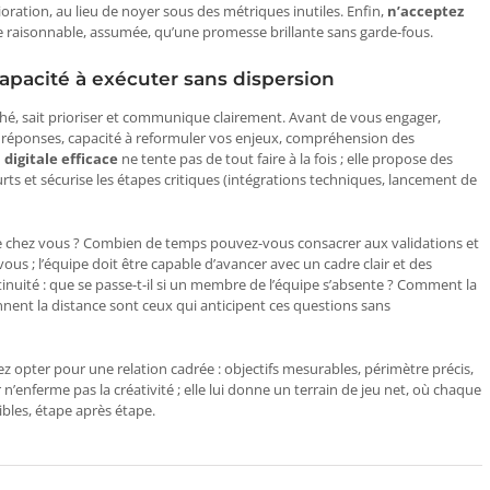
oration, au lieu de noyer sous des métriques inutiles. Enfin,
n’acceptez
e raisonnable, assumée, qu’une promesse brillante sans garde-fous.
apacité à exécuter sans dispersion
é, sait prioriser et communique clairement. Avant de vous engager,
des réponses, capacité à reformuler vos enjeux, compréhension des
igitale efficace
ne tente pas de tout faire à la fois ; elle propose des
urts et sécurise les étapes critiques (intégrations techniques, lancement de
te chez vous ? Combien de temps pouvez-vous consacrer aux validations et
us ; l’équipe doit être capable d’avancer avec un cadre clair et des
tinuité : que se passe-t-il si un membre de l’équipe s’absente ? Comment la
nnent la distance sont ceux qui anticipent ces questions sans
 opter pour une relation cadrée : objectifs mesurables, périmètre précis,
 n’enferme pas la créativité ; elle lui donne un terrain de jeu net, où chaque
gibles, étape après étape.