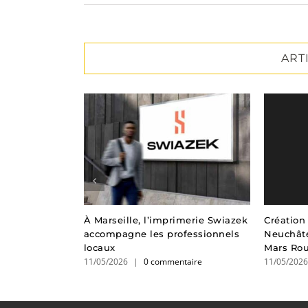
ART
s directement
À Marseille, l’imprimerie Swiazek
Création 
boutique e-
accompagne les professionnels
Neuchâte
locaux
Mars Ro
taire
11/05/2026
|
0 commentaire
11/05/202