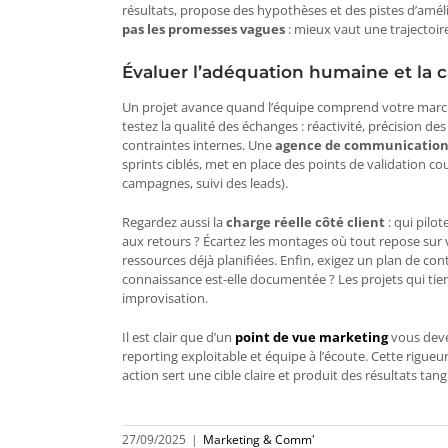
résultats, propose des hypothèses et des pistes d’améli
pas les promesses vagues
: mieux vaut une trajectoir
Évaluer l’adéquation humaine et la c
Un projet avance quand l’équipe comprend votre march
testez la qualité des échanges : réactivité, précision 
contraintes internes. Une
agence de communication d
sprints ciblés, met en place des points de validation co
campagnes, suivi des leads).
Regardez aussi la
charge réelle côté client
: qui pilo
aux retours ? Écartez les montages où tout repose sur vo
ressources déjà planifiées. Enfin, exigez un plan de con
connaissance est-elle documentée ? Les projets qui tie
improvisation.
Il est clair que d’un
point de vue marketing
vous devez
reporting exploitable et équipe à l’écoute. Cette rigueur
action sert une cible claire et produit des résultats tan
27/09/2025
|
Marketing & Comm'