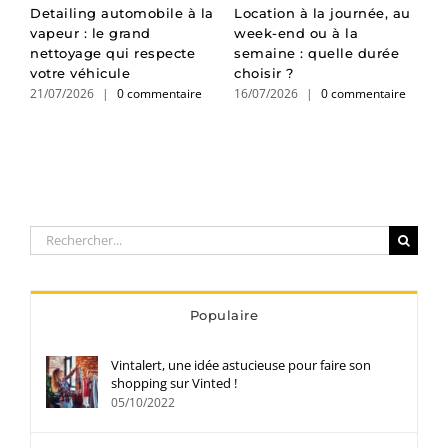
Detailing automobile à la
Location à la journée, au
L
vapeur : le grand
week-end ou à la
d
e
nettoyage qui respecte
semaine : quelle durée
d
1
votre véhicule
choisir ?
21/07/2026
|
0 commentaire
16/07/2026
|
0 commentaire
Rechercher:
Populaire
Vintalert, une idée astucieuse pour faire son
shopping sur Vinted !
05/10/2022