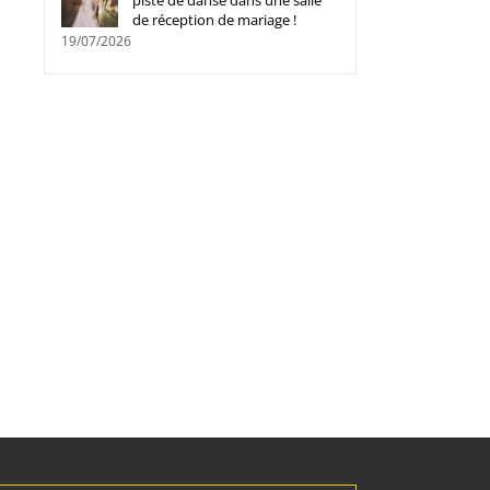
piste de danse dans une salle
de réception de mariage !
19/07/2026
Comment choisir une formation
Poutres POSI® en Alsace
sérieuse dans le domaine de la
fabricant et partenaire 
25/02/2026
|
0 commentaire
résine ?
09/03/2026
|
0 commentaire