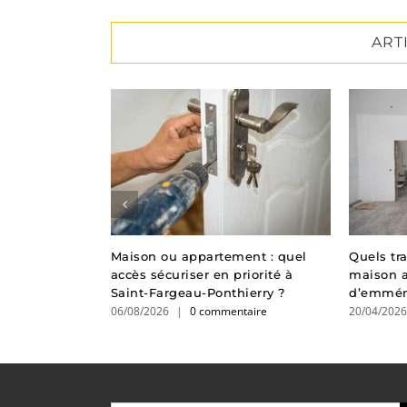
ART
alu ou bois :
Maison ou appartement : quel
Quels tr
choix ?
accès sécuriser en priorité à
maison 
taire
Saint-Fargeau-Ponthierry ?
d’emmén
06/08/2026
|
0 commentaire
20/04/202