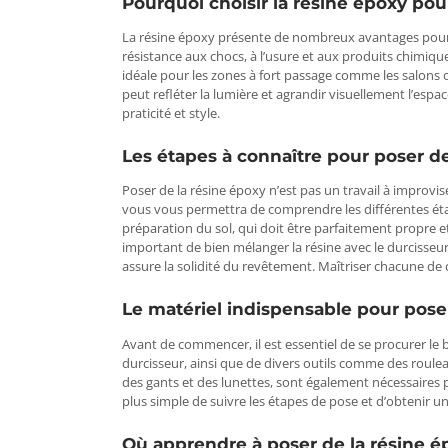
Pourquoi choisir la résine époxy pour
La résine époxy présente de nombreux avantages pour l
résistance aux chocs, à l’usure et aux produits chimiques
idéale pour les zones à fort passage comme les salons ou
peut refléter la lumière et agrandir visuellement l’espa
praticité et style.
Les étapes à connaître pour poser de
Poser de la résine époxy n’est pas un travail à improvi
vous vous permettra de comprendre les différentes étap
préparation du sol, qui doit être parfaitement propre et
important de bien mélanger la résine avec le durcisseur 
assure la solidité du revêtement. Maîtriser chacune de 
Le matériel indispensable pour pose
Avant de commencer, il est essentiel de se procurer le
durcisseur, ainsi que de divers outils comme des roulea
des gants et des lunettes, sont également nécessaires
plus simple de suivre les étapes de pose et d’obtenir un
Où apprendre à poser de la résine é