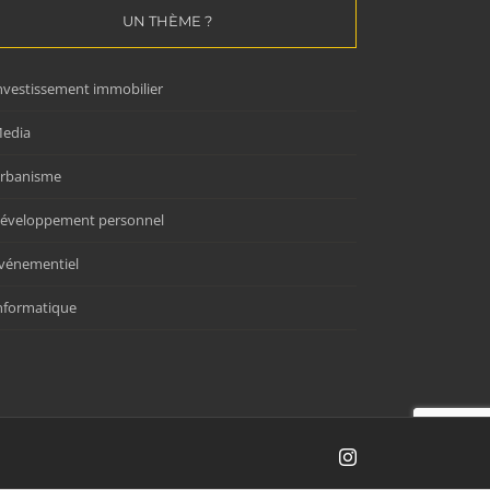
UN THÈME ?
nvestissement immobilier
edia
rbanisme
éveloppement personnel
vénementiel
nformatique
Instagram