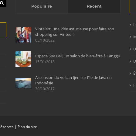
Populaire
Récent
I
Vintalert, une idée astucieuse pour faire son
shopping sur Vinted !
M
05/10/2022
U
Espace Spa Bali, un salon de bien-être à Canggu
D
15/01/2018
É
Ascension du volcan Ijen sur l’île de Java en
Indonésie
I
30/10/2017
 réservés |
Plan du site