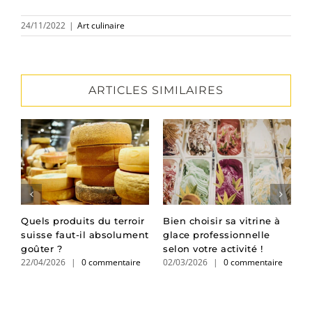
24/11/2022
|
Art culinaire
ARTICLES SIMILAIRES
n
Quels produits du terroir
Bien choisir sa vitrine à
T
suisse faut-il absolument
glace professionnelle
c
goûter ?
selon votre activité !
s
22/04/2026
|
0 commentaire
02/03/2026
|
0 commentaire
v
2