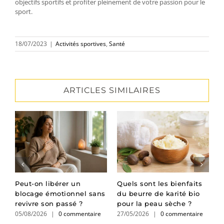
objectifs sportifs et profiter pleinement de votre passion pour le
sport.
18/07/2023
|
Activités sportives
,
Santé
ARTICLES SIMILAIRES
Peut-on libérer un
Quels sont les bienfaits
C
blocage émotionnel sans
du beurre de karité bio
e
revivre son passé ?
pour la peau sèche ?
g
05/08/2026
|
0 commentaire
27/05/2026
|
0 commentaire
0