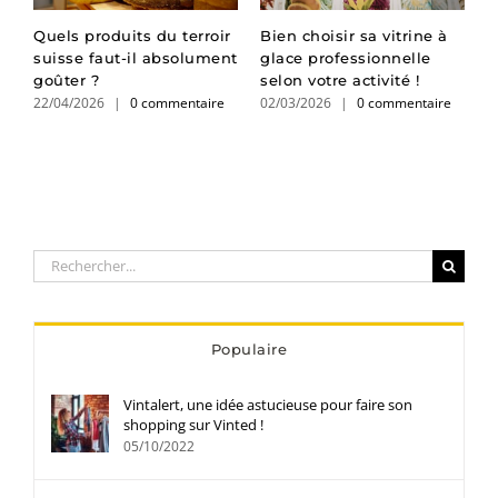
n
Quels produits du terroir
Bien choisir sa vitrine à
T
suisse faut-il absolument
glace professionnelle
c
goûter ?
selon votre activité !
s
22/04/2026
|
0 commentaire
02/03/2026
|
0 commentaire
v
2
Rechercher:
Populaire
Vintalert, une idée astucieuse pour faire son
shopping sur Vinted !
05/10/2022