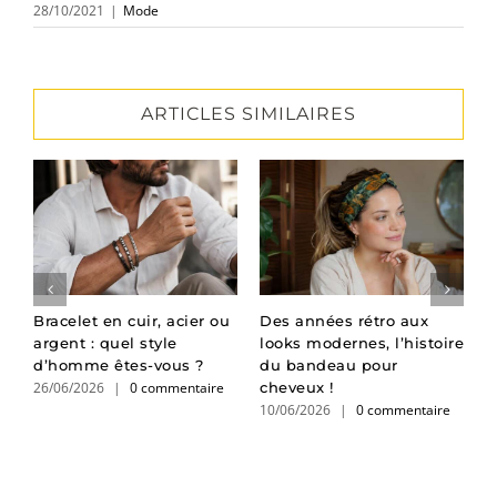
28/10/2021
|
Mode
ARTICLES SIMILAIRES
Bracelet en cuir, acier ou
Des années rétro aux
R
argent : quel style
looks modernes, l’histoire
p
d’homme êtes-vous ?
du bandeau pour
c
26/06/2026
|
0 commentaire
0
cheveux !
10/06/2026
|
0 commentaire