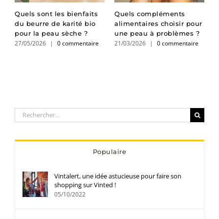
Quels sont les bienfaits
Quels compléments
B
du beurre de karité bio
alimentaires choisir pour
l
pour la peau sèche ?
une peau à problèmes ?
s
27/05/2026
|
0 commentaire
21/03/2026
|
0 commentaire
1
Rechercher:
Populaire
Vintalert, une idée astucieuse pour faire son
shopping sur Vinted !
05/10/2022