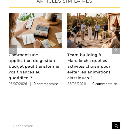
ARTICLES SIMILAIRES
Comment une
Team building à
L
application de gestion
Marrakech : quelles
p
budget peut transformer
activités choisir pour
d
2
vos finances au
éviter les animations
quotidien ?
classiques ?
03/07/2026
|
0 commentaire
23/06/2026
|
0 commentaire
Rechercher: