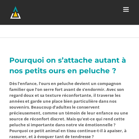
Passer
au
contenu
Pourquoi on s’attache autant à
nos petits ours en peluche ?
Dès l’enfance, l’ours en peluche devient un compagnon
familier que l’on serre fort avant de s’endormir. Avec son
regard doux et sa texture réconfortante, il traverse les
années et garde une place bien particulière dans nos
souvenirs. Beaucoup d’adultes le conservent
précieusement, comme un témoin de leur enfance ou une
source de réconfort discret. Mais qu’est-ce qui rend cette
peluche si importante dans notre vie émotionnelle ?
Pourquoi ce petit animal en tissu continue-t-il à apaiser, à
rassurer, et à évoquer tant de tendresse ?