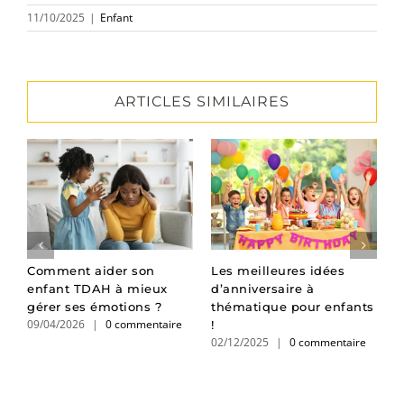
11/10/2025
|
Enfant
ARTICLES SIMILAIRES
s
Comment aider son
Les meilleures idées
D
enfant TDAH à mieux
d’anniversaire à
u
-
gérer ses émotions ?
thématique pour enfants
p
09/04/2026
|
0 commentaire
0
!
02/12/2025
|
0 commentaire