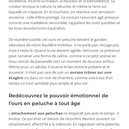
excellence, incarne la chaleur, la douceur et la bienveillance. Sa
couleur évoque la nature, la sécurité, et même la terre sur
laquelle on s’appuie. En le touchant, on réactive une sensation
ancienne : celle d’être protégé. Ce contact rassurant agit presque
comme une madeleine sensorielle, rappelant les nuits paisibles et
les bras réconfortants d’autrefois.
De manière subtile, cet ours en peluche devient le gardien
silencieux de notre équilibre intérieur. Il ne parle pas, ne juge pas,
mais il reste là. Quand la vie devient agitée, retrouver sa présence
peut ramener une forme de calme, comme si ce petit animal en
tissu servait de passerelle vers un moment de douceur enfoui.
Même pour un adulte, il incarne le lien entre le présent et le
souvenir. Il n’est pas rare de voir un
ourson trôner sur une
étagère
ou dans un coin de chambre, comme une trace d’un
temps où tout semblait plus simple et plus sûr.
Redécouvrez le pouvoir émotionnel de
l’ours en peluche à tout âge
L’
attachement aux peluches
ne disparaît pas avec le temps : il
évolue. Ce qui était un besoin de réconfort devient souvent un
attachement affectif lié à la mémoire. En regardant cette peluche,