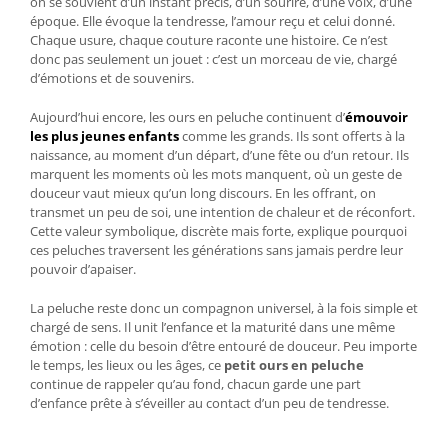
on se souvient d’un instant précis, d’un sourire, d’une voix, d’une
époque. Elle évoque la tendresse, l’amour reçu et celui donné.
Chaque usure, chaque couture raconte une histoire. Ce n’est
donc pas seulement un jouet : c’est un morceau de vie, chargé
d’émotions et de souvenirs.
Aujourd’hui encore, les ours en peluche continuent d’
émouvoir
les plus jeunes enfants
comme les grands. Ils sont offerts à la
naissance, au moment d’un départ, d’une fête ou d’un retour. Ils
marquent les moments où les mots manquent, où un geste de
douceur vaut mieux qu’un long discours. En les offrant, on
transmet un peu de soi, une intention de chaleur et de réconfort.
Cette valeur symbolique, discrète mais forte, explique pourquoi
ces peluches traversent les générations sans jamais perdre leur
pouvoir d’apaiser.
La peluche reste donc un compagnon universel, à la fois simple et
chargé de sens. Il unit l’enfance et la maturité dans une même
émotion : celle du besoin d’être entouré de douceur. Peu importe
le temps, les lieux ou les âges, ce
petit ours en peluche
continue de rappeler qu’au fond, chacun garde une part
d’enfance prête à s’éveiller au contact d’un peu de tendresse.