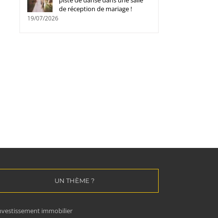
piste de danse dans une salle
de réception de mariage !
19/07/2026
Le Head Spa, une prestation
Comment hydrater les 
signature dans les
afro sans alourdir les b
07/11/2025
|
0 commentaire
établissements haut de gamme
15/12/2025
|
0 commentaire
UN THÈME ?
nvestissement immobilier