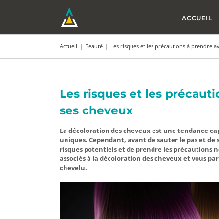
Passer
au
ACCUEIL
contenu
Accueil
|
Beauté
|
Les risques et les précautions à prendre a
Les risques et les précaut
ses cheveux
La décoloration des cheveux est une tendance capi
uniques. Cependant, avant de sauter le pas et de s
risques potentiels et de prendre les précautions n
associés à la décoloration des cheveux et vous pa
chevelu.