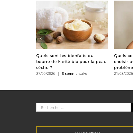
 et Vitamine
Quels sont les bienfaits du
Quels c
contre les
beurre de karité bio pour la peau
choisir 
sèche ?
problèm
taire
27/05/2026
|
0 commentaire
21/03/202
Rechercher: