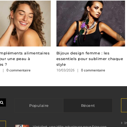
ompléments alimentaires
Bijoux design femme : les
pour une peau à
essentiels pour sublimer chaque
es ?
style
6
|
0 commentaire
10/03/2026
|
0 commentaire
Populaire
Récent
I
Vintalert, une idée astucieuse pour faire son