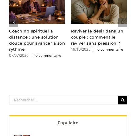
Coaching spirituel à
Raviver le désir dans un
C
distance : une solution
couple : comment le
s
d
douce pour avancer à son
raviver sans pression ?
r
19/10/2025
|
0 commentaire
1
rythme
07/07/2026
|
0 commentaire
Rechercher:
Populaire