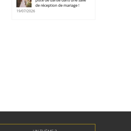
piste de danse dans une salle
de réception de mariage !
19/07/2026
Faut-il opter pour un néon
Faites appel à une age
personnalisé pour votre marque ?
événementielle et tran
16/09/2025
|
0 commentaire
vos projets en succès !
04/06/2025
|
0 commentaire
UN THÈME ?