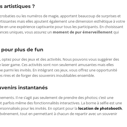
 artistiques ?
s acrobaties ou les numéros de magie, apportent beaucoup de surprises et
rtissantes mais elles ajoutent également une dimension esthétique à votre
en une expérience captivante pour tous les participants​​. En choisissant
ances uniques, vous assurez un
moment de pur émerveillement
qui
s pour plus de fun
e, optez pour des jeux et des activités. Nous pouvons vous suggérer des
e laser game. Ces activités sont non seulement amusantes mais elles
e parmi les invités​​. En intégrant ces jeux, vous offrez une opportunité
es rires et de forger des souvenirs inoubliables ensemble.
uvenirs instantanés
ments. Il ne s’agit pas seulement de prendre des photos; c’est une
 parfois même des fonctionnalités interactives. La borne à selfie est une
rsonnalisés pour les invités​​. En optant pour la
location de photobooth
,
e événement, tout en permettant à chacun de repartir avec un souvenir