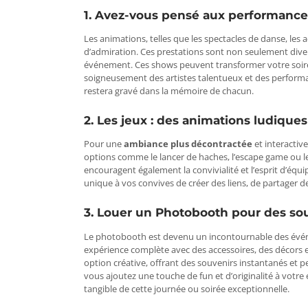
1. Avez-vous pensé aux performances
Les animations, telles que les spectacles de danse, le
d’admiration. Ces prestations sont non seulement dive
événement. Ces shows peuvent transformer votre soirée 
soigneusement des artistes talentueux et des perform
restera gravé dans la mémoire de chacun.
2. Les jeux : des animations ludique
Pour une
ambiance plus décontractée
et interactiv
options comme le lancer de haches, l’escape game ou l
encouragent également la convivialité et l’esprit d’équip
unique à vos convives de créer des liens, de partager d
3. Louer un Photobooth pour des so
Le photobooth est devenu un incontournable des événe
expérience complète avec des accessoires, des décors et
option créative, offrant des souvenirs instantanés et pe
vous ajoutez une touche de fun et d’originalité à votr
tangible de cette journée ou soirée exceptionnelle.