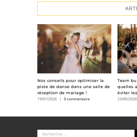
ART
 spectacle de
Nos conseils pour optimiser la
Team bui
au Laurette
piste de danse dans une salle de
quelles a
réception de mariage !
éviter l
taire
19/07/2026
|
0 commentaire
23/06/202
Rechercher: