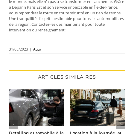
le monde, mais elle n’a pas à se transformer en cauchemar. Grâce
à
Depann Paris Est
et son service impeccable en Île-de-France,
vous reprendrez la route en toute sécurité en un rien de temps.
Une tranquillité d’esprit inestimable pour tous les automobilistes
de la région. Contactez-les dès maintenant pour toute
intervention ou renseignement!
31/08/2023
|
Auto
ARTICLES SIMILAIRES
Detailing automobile à la
Location à la journée, au
L