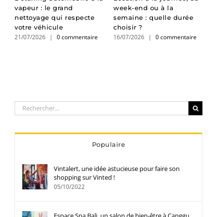
vapeur : le grand
week-end ou à la
d
e
nettoyage qui respecte
semaine : quelle durée
d
1
votre véhicule
choisir ?
21/07/2026
|
0 commentaire
16/07/2026
|
0 commentaire
Rechercher:
Populaire
Vintalert, une idée astucieuse pour faire son
shopping sur Vinted !
05/10/2022
Espace Spa Bali, un salon de bien-être à Canggu