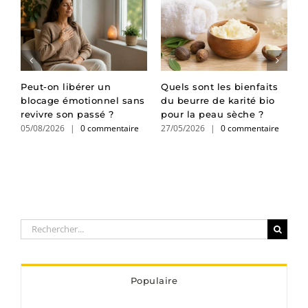
ir
Peut-on libérer un
Quels sont les bienfaits
C
e
blocage émotionnel sans
du beurre de karité bio
e
revivre son passé ?
pour la peau sèche ?
g
05/08/2026
|
0 commentaire
27/05/2026
|
0 commentaire
0
Rechercher:
Populaire