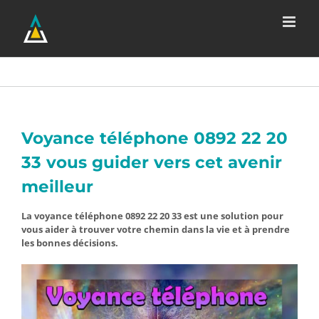
Passer
au
contenu
Voyance téléphone 0892 22 20
33 vous guider vers cet avenir
meilleur
La voyance téléphone 0892 22 20 33 est une solution pour
vous aider à trouver votre chemin dans la vie et à prendre
les bonnes décisions.