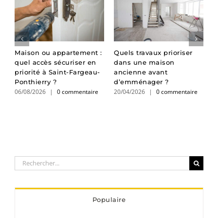
Maison ou appartement :
Quels travaux prioriser
A
quel accès sécuriser en
dans une maison
q
priorité à Saint-Fargeau-
ancienne avant
d
Ponthierry ?
d’emménager ?
b
06/08/2026
|
0 commentaire
20/04/2026
|
0 commentaire
1
Rechercher:
Populaire