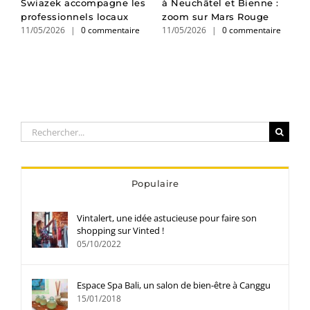
Swiazek accompagne les
à Neuchâtel et Bienne :
e
professionnels locaux
zoom sur Mars Rouge
v
11/05/2026
|
0 commentaire
11/05/2026
|
0 commentaire
1
Rechercher:
Populaire
Vintalert, une idée astucieuse pour faire son
shopping sur Vinted !
05/10/2022
Espace Spa Bali, un salon de bien-être à Canggu
15/01/2018