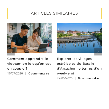
ARTICLES SIMILAIRES
n
Comment apprendre le
Explorer les villages
A
un
vietnamien lorsqu’on est
ostréicoles du Bassin
E
en couple ?
d’Arcachon le temps d’un
L
10/07/2026
|
0 commentaire
week-end
c
22/05/2026
|
0 commentaire
2