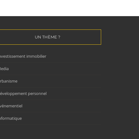
UN THÈME ?
nvestissement immobilier
edia
rbanisme
éveloppement personnel
vénementiel
nformatique