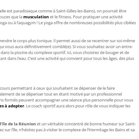
 elle est paradisiaque comme à Saint-Gilles-les-Bains), on pourrait être
douces que la
musculation
et le fitness. Pour pratiquer une activité
oga ou à l’aquagym
! Le yoga offre de nombreuses possibilités plus ciblées
 rendre le corps plus tonique. Il permet aussi de se recentrer sur soi-même
 qui vous aura définitivement comblé(e). Si vous souhaitez avoir un entre-
dans la piscine du complexe sportif. Ici, vous choisirez de bouger et de
ant dans l’eau. C’est une activité qui convient pour tous les âges, des plus
 cours permettant à ceux qui souhaitent se dépenser de le faire
alement de se dépenser tout en étant motivé par un professionnel
oachs formés peuvent accompagner une séance plus personnelle pour vous
es à adopter
. Le
coach sportif
aura alors pour rôle de vous indiquer les
l’île de la Réunion
et un véritable concentré de bonne humeur sur Saint-
z sur l’île, n’hésitez pas à visiter le complexe de l’Hermitage les Bains et sa