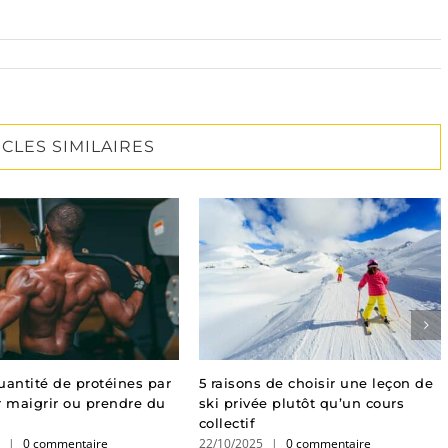
ICLES SIMILAIRES
uantité de protéines par
5 raisons de choisir une leçon de
r maigrir ou prendre du
ski privée plutôt qu’un cours
?
collectif
5
|
0 commentaire
22/10/2025
|
0 commentaire