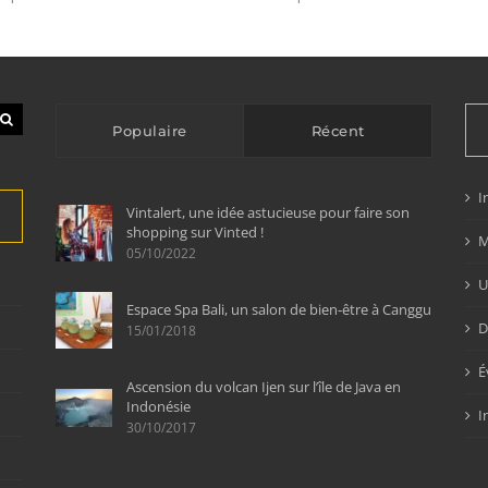
Populaire
Récent
I
Vintalert, une idée astucieuse pour faire son
shopping sur Vinted !
M
05/10/2022
U
Espace Spa Bali, un salon de bien-être à Canggu
D
15/01/2018
É
Ascension du volcan Ijen sur l’île de Java en
Indonésie
I
30/10/2017