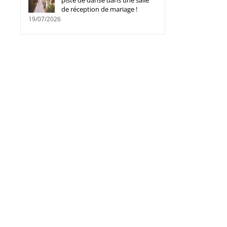
piste de danse dans une salle
de réception de mariage !
19/07/2026
Quels critères privilégier pour un
Fan de foot ? Et si les m
maintien optimal pendant
vintage ravivaient ta plu
l’entraînement ?
époque ?
28/04/2025
|
0 commentaire
25/03/2025
|
0 commentaire