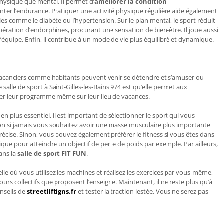
physique que mental. Il permet d’
améliorer la condition
enter l’endurance. Pratiquer une activité physique régulière aide également
ies comme le diabète ou l’hypertension. Sur le plan mental, le sport réduit
libération d’endorphines, procurant une sensation de bien-être. Il joue aussi
t d’équipe. Enfin, il contribue à un mode de vie plus équilibré et dynamique.
acanciers comme habitants peuvent venir se détendre et s’amuser ou
te
salle de sport à Saint-Gilles-les-Bains 974
est qu’elle permet aux
uer leur programme même sur leur lieu de vacances.
en plus essentiel, il est important de sélectionner le sport qui vous
on si jamais vous souhaitez avoir une masse musculaire plus importante
précise. Sinon, vous pouvez également préférer le fitness si vous êtes dans
que pour atteindre un objectif de perte de poids par exemple. Par ailleurs,
dans la
salle de sport FIT FUN
.
uelle où vous utilisez les machines et réalisez les exercices par vous-même,
urs collectifs
que proposent l’enseigne. Maintenant, il ne reste plus qu’à
onseils de
streetliftigns.fr
et tester la traction lestée. Vous ne serez pas