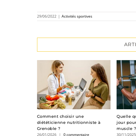
29/06/2022
|
Activités sportives
ART
us et
Comment choisir une
Quelle q
ts de football
diététicienne nutritionniste à
jour pou
Grenoble ?
muscle 
taire
26/01/2026
|
0 commentaire
30/11/202