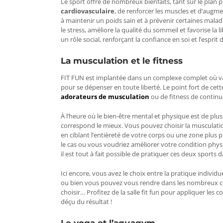
Le sport offre de nombreux bienfaits, tant sur le plan 
cardiovasculaire
, de renforcer les muscles et d’augm
à maintenir un poids sain et à prévenir certaines malad
le stress, améliore la qualité du sommeil et favorise la 
un rôle social, renforçant la confiance en soi et l’espri
La musculation et le fitness
FIT FUN est implantée dans un complexe complet où v
pour se dépenser en toute liberté. Le point fort de cet
adorateurs de musculation
ou de fitness de contin
À l’heure où le bien-être mental et physique est de plus 
correspond le mieux. Vous pouvez choisir la musculati
en ciblant l’entièreté de votre corps ou une zone plus 
le cas ou vous voudriez améliorer votre condition physi
il est tout à fait possible de pratiquer ces deux sports 
Ici encore, vous avez le choix entre la pratique individ
ou bien vous pouvez vous rendre dans les
nombreux co
choisir… Profitez de la salle fit fun pour appliquer les c
déçu du résultat !