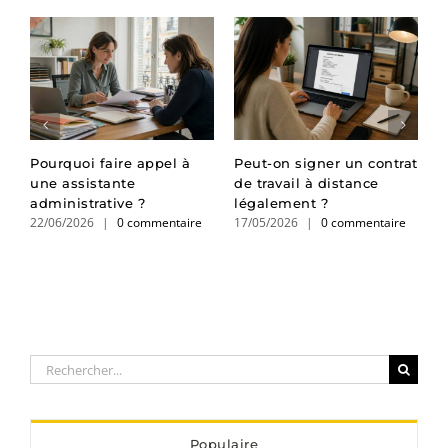
Pourquoi faire appel à
Peut-on signer un contrat
S
une assistante
de travail à distance
t
administrative ?
légalement ?
p
22/06/2026
|
0 commentaire
17/05/2026
|
0 commentaire
2
Rechercher:
Populaire