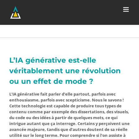
Passer
au
contenu
L’IA générative est-elle
véritablement une révolution
ou un effet de mode ?
L’IA générative fait parler d’elle partout, parfois avec
enthousiasme, parfois avec scepticisme. Nous le savons !
Cette technologie est capable de produire tous types de
contenu comme par exemple des dissertations, des visuels,
du code ou des idées à partir de quelques mots, ce qui
intrigue autant que ça interroge. Certains y perçoivent une
avancée majeure, tandis que d’autres doutent de sa réelle
utilité sur le long terme. Pour comprendre si l’on assiste à