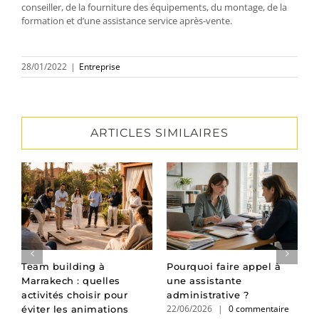
conseiller, de la fourniture des équipements, du montage, de la
formation et d’une assistance service après-vente.
28/01/2022
|
Entreprise
ARTICLES SIMILAIRES
:
Team building à
Pourquoi faire appel à
P
Marrakech : quelles
une assistante
d
activités choisir pour
administrative ?
l
22/06/2026
|
0 commentaire
1
éviter les animations