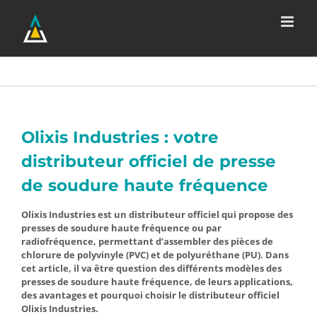
Passer
au
contenu
Olixis Industries : votre
distributeur officiel de presse
de soudure haute fréquence
Olixis Industries est un distributeur officiel qui propose des
presses de soudure haute fréquence ou par
radiofréquence, permettant d’assembler des pièces de
chlorure de polyvinyle (PVC) et de polyuréthane (PU). Dans
cet article, il va être question des différents modèles des
presses de soudure haute fréquence, de leurs applications,
des avantages et pourquoi choisir le distributeur officiel
Olixis Industries.