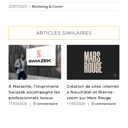
25/07/2025
|
Marketing & Comm'
ARTICLES SIMILAIRES
er
À Marseille, l’imprimerie
Création de sites internet
L
Swiazek accompagne les
à Neuchâtel et Bienne :
e
professionnels locaux
zoom sur Mars Rouge
v
11/05/2026
|
0 commentaire
11/05/2026
|
0 commentaire
1