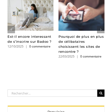
r
Est-il encore interessant
Pourquoi de plus en plus
L
de s’inscrire sur Badoo ?
de célibataires
u
12/10/2025
|
0 commentaire
choisissent les sites de
r
rencontre ?
l
22/03/2025
|
0 commentaire
2
Rechercher:
Populaire