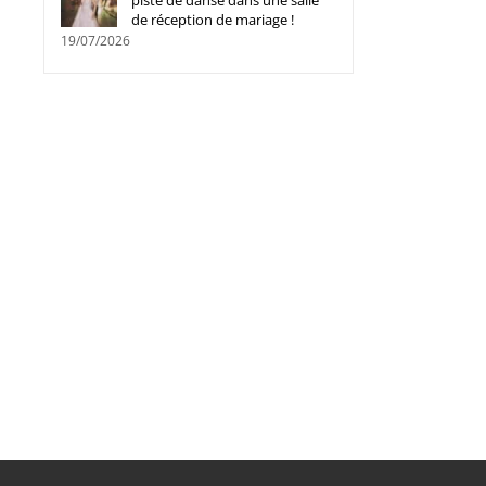
piste de danse dans une salle
de réception de mariage !
19/07/2026
Comment une agence de
La symbolique du lâche
rencontres peut-elle m’aider à
colombes : histoire et
trouver un partenaire sérieux ?
signification
30/08/2023
|
0 commentaire
29/07/2023
|
0 commentaire