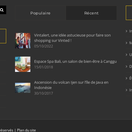
Populaire
Récent
I
Vintalert, une idée astucieuse pour faire son
shopping sur Vinted !
M
05/10/2022
U
Espace Spa Bali, un salon de bien-être à Canggu
D
15/01/2018
É
Ascension du volcan Ijen sur l’île de Java en
Indonésie
I
30/10/2017
 réservés |
Plan du site