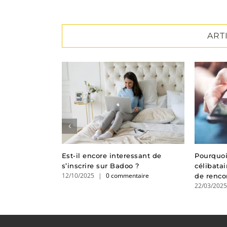
ART
rouver l’âme
Est-il encore interessant de
Pourquoi
ance ?
s’inscrire sur Badoo ?
célibatai
taire
12/10/2025
|
0 commentaire
de renco
22/03/202