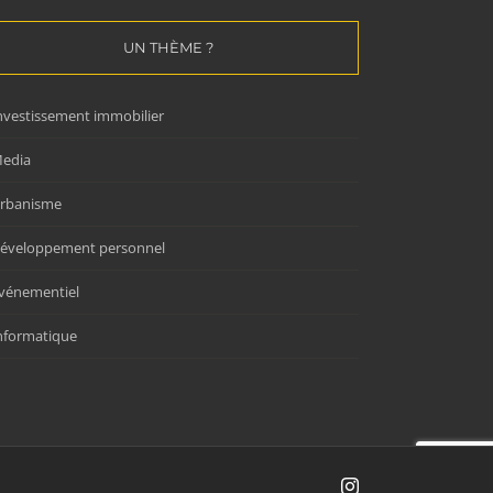
UN THÈME ?
nvestissement immobilier
edia
rbanisme
éveloppement personnel
vénementiel
nformatique
Instagram