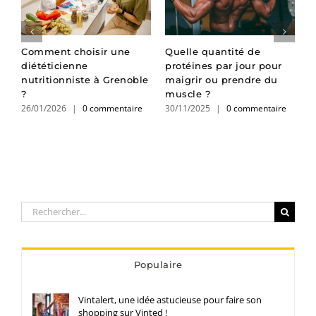
t
Comment choisir une
Quelle quantité de
5
e
diététicienne
protéines par jour pour
l
nutritionniste à Grenoble
maigrir ou prendre du
q
2
?
muscle ?
26/01/2026
|
0 commentaire
30/11/2025
|
0 commentaire
Rechercher:
Populaire
Vintalert, une idée astucieuse pour faire son
shopping sur Vinted !